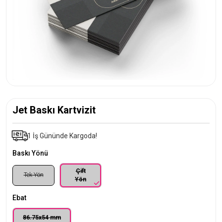
Jet Baskı Kartvizit
1 İş Gününde Kargoda!
Baskı Yönü
Çift
Tek Yön
Yön
Ebat
86.75x54 mm