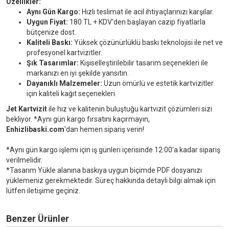
Özellikler:
Aynı Gün Kargo:
Hızlı teslimat ile acil ihtiyaçlarınızı karşılar.
Uygun Fiyat:
180 TL + KDV'den başlayan cazip fiyatlarla
bütçenize dost.
Kaliteli Baskı:
Yüksek çözünürlüklü baskı teknolojisi ile net ve
profesyonel kartvizitler.
Şık Tasarımlar:
Kişiselleştirilebilir tasarım seçenekleri ile
markanızı en iyi şekilde yansıtın.
Dayanıklı Malzemeler:
Uzun ömürlü ve estetik kartvizitler
için kaliteli kağıt seçenekleri.
Jet Kartvizit
ile hız ve kalitenin buluştuğu kartvizit çözümleri sizi
bekliyor. *Aynı gün kargo fırsatını kaçırmayın,
Enhizlibaski.com
'dan hemen sipariş verin!
*Aynı gün kargo işlemi için iş günleri içerisinde 12:00'a kadar sipariş
verilmelidir.
*Tasarım Yükle alanına baskıya uygun biçimde PDF dosyanızı
yüklemeniz gerekmektedir. Süreç hakkında detaylı bilgi almak için
lütfen iletişime geçiniz.
Benzer Ürünler