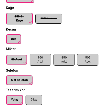
Kağıt
350 Gr.
250 Gr. Kuşe
Kuşe
Kesim
Düz
Miktar
100
250
500
50 Adet
Adet
Adet
Adet
Selefon
Mat Selefon
Tasarım Yönü
Yatay
Dikey