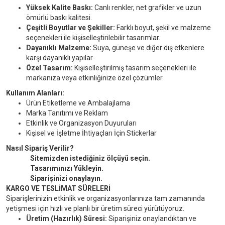
Yüksek Kalite Baskı:
Canlı renkler, net grafikler ve uzun
ömürlü baskı kalitesi.
Çeşitli Boyutlar ve Şekiller:
Farklı boyut, şekil ve malzeme
seçenekleri ile kişiselleştirilebilir tasarımlar.
Dayanıklı Malzeme:
Suya, güneşe ve diğer dış etkenlere
karşı dayanıklı yapılar.
Özel Tasarım:
Kişiselleştirilmiş tasarım seçenekleri ile
markanıza veya etkinliğinize özel çözümler.
Kullanım Alanları:
Ürün Etiketleme ve Ambalajlama
Marka Tanıtımı ve Reklam
Etkinlik ve Organizasyon Duyuruları
Kişisel ve İşletme İhtiyaçları İçin Stickerlar
Nasıl Sipariş Verilir?
Sitemizden istediğiniz ölçüyü seçin.
Tasarımınızı Yükleyin.
Siparişinizi onaylayın.
KARGO VE TESLİMAT SÜRELERİ
Siparişlerinizin etkinlik ve organizasyonlarınıza tam zamanında
yetişmesi için hızlı ve planlı bir üretim süreci yürütüyoruz.
Üretim (Hazırlık) Süresi:
Siparişiniz onaylandıktan ve