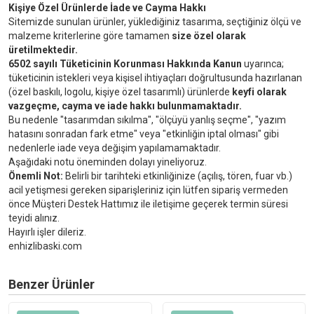
Kişiye Özel Ürünlerde İade ve Cayma Hakkı
Sitemizde sunulan ürünler, yüklediğiniz tasarıma, seçtiğiniz ölçü ve
malzeme kriterlerine göre tamamen
size özel olarak
üretilmektedir.
6502 sayılı Tüketicinin Korunması Hakkında Kanun
uyarınca;
tüketicinin istekleri veya kişisel ihtiyaçları doğrultusunda hazırlanan
(özel baskılı, logolu, kişiye özel tasarımlı) ürünlerde
keyfi olarak
vazgeçme, cayma ve iade hakkı bulunmamaktadır.
Bu nedenle "tasarımdan sıkılma", "ölçüyü yanlış seçme", "yazım
hatasını sonradan fark etme" veya "etkinliğin iptal olması" gibi
nedenlerle iade veya değişim yapılamamaktadır.
Aşağıdaki notu öneminden dolayı yineliyoruz.
Önemli Not:
Belirli bir tarihteki etkinliğinize (açılış, tören, fuar vb.)
acil yetişmesi gereken siparişleriniz için lütfen sipariş vermeden
önce Müşteri Destek Hattımız ile iletişime geçerek termin süresi
teyidi alınız.
Hayırlı işler dileriz.
enhizlibaski.com
Benzer Ürünler