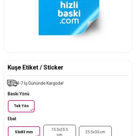
Kuşe Etiket / Sticker
4-7 İş Gününde Kargoda!
Baskı Yönü
Tek Yön
Ebat
15.5x25.5
53x83 mm
25.5x33 cm
cm