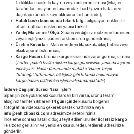
farklılıkları, baskıda kayma veya bölünme olması (Müşteri
tarafından onaylanan tasarımdaki harf/yazım hataları ve
düşük çözünürlük kaynaklı sorunlar haricinde),
Hatalı baskı konusunda teknik bilgi:
bilgisayar renkleri ile
ofset matbaa renklerinin yapısı farklıdır.
Yanlış Malzeme / Ölçü:
Sipariş verdiğiniz malzeme türünden
veya seçtiğiniz ölçüden farklı bir ürün gönderilmesi,
Üretim Kusurları:
Malzemede yırtık, sökük, dikiş hatası veya
eksik aparat bulunması,
Kargo Hasarı:
Ürünün kargo esnasında zarar görmüş olması
(
Lütfen paketi teslim alırken kargo görevlisinin yanında açarak
inceleyiniz. Hasar durumunda mutlaka "Hasar Tespit
Tutanağı" tutturunuz; bildiğiniz gibi tutanak bulunmayan
kargo hasarı bildirimleri işleme alınamamaktadır
).
İade ve Değişim Süreci Nasıl İşler?
Siparişinizde yukarıdaki kusurlardan biri varsa, ürünü teslim
aldığınız tarihten itibaren
14 gün içinde
kusurlu bölgenin
fotoğrafını/videosunu çekerek destek hattımıza veya
info@enhizlibaski.com
adresimize iletebilirsiniz.
İnceleme sonrası hatalı olduğu teyit edilen ürünler
ücretsiz kargo
ile sizden geri alınır ve yenisi en kısa sürede üretilerek adresinize
gönderilir.