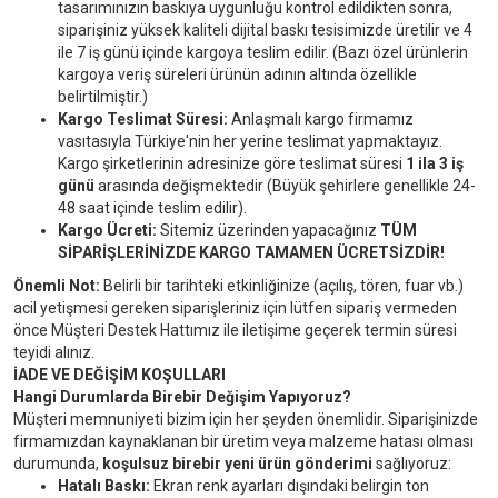
tasarımınızın baskıya uygunluğu kontrol edildikten sonra,
siparişiniz yüksek kaliteli dijital baskı tesisimizde üretilir ve 4
ile 7 iş günü içinde kargoya teslim edilir. (Bazı özel ürünlerin
kargoya veriş süreleri ürünün adının altında özellikle
belirtilmiştir.)
Kargo Teslimat Süresi:
Anlaşmalı kargo firmamız
vasıtasıyla Türkiye'nin her yerine teslimat yapmaktayız.
Kargo şirketlerinin adresinize göre teslimat süresi
1 ila 3 iş
günü
arasında değişmektedir (Büyük şehirlere genellikle 24-
48 saat içinde teslim edilir).
Kargo Ücreti:
Sitemiz üzerinden yapacağınız
TÜM
SİPARİŞLERİNİZDE KARGO TAMAMEN ÜCRETSİZDİR!
Önemli Not:
Belirli bir tarihteki etkinliğinize (açılış, tören, fuar vb.)
acil yetişmesi gereken siparişleriniz için lütfen sipariş vermeden
önce Müşteri Destek Hattımız ile iletişime geçerek termin süresi
teyidi alınız.
İADE VE DEĞİŞİM KOŞULLARI
Hangi Durumlarda Birebir Değişim Yapıyoruz?
Müşteri memnuniyeti bizim için her şeyden önemlidir. Siparişinizde
firmamızdan kaynaklanan bir üretim veya malzeme hatası olması
durumunda,
koşulsuz birebir yeni ürün gönderimi
sağlıyoruz:
Hatalı Baskı:
Ekran renk ayarları dışındaki belirgin ton