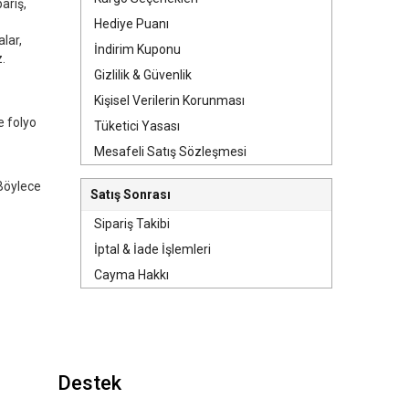
ariş,
Hediye Puanı
alar,
İndirim Kuponu
z.
Gizlilik & Güvenlik
Kişisel Verilerin Korunması
e folyo
Tüketici Yasası
Mesafeli Satış Sözleşmesi
 Böylece
Satış Sonrası
Sipariş Takibi
İptal & İade İşlemleri
Cayma Hakkı
Destek