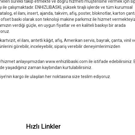
eleri sürekli takip etmekte ve doğru hizmeti müşterisine vermek için sip
ı ile çalışmaktadır. ENHIZLIBASKI, yüksek tirajlı işlerde ve tüm kurumsal
alog, el ilanı, insert, ajanda, takvim, afiş, poster, bloknotlar, karton çant
ı ve ofset baskı olarak son teknoloji makine parkımız ile hizmet vermekteyi
ızın verdiği güçle, en uygun fiyatlar ve en kaliteli baskıyı bir arada
yoruz.
tvizit, el ilanı, antetli kâğıt, afiş, Amerikan servis, bayrak, çanta, vinil v
erini görebilir, inceleyebilir, sipariş verebilir deneyimlerimizden
 iş/hizmet anlayışımızdan www.enhizlibaski.com ile istifade edebilirsiniz.
e yaşadığınız zaman kaybından kurtulabilirsiniz.
ye’nin kargo ile ulaşılan her noktasına size teslim ediyoruz.
Hızlı Linkler