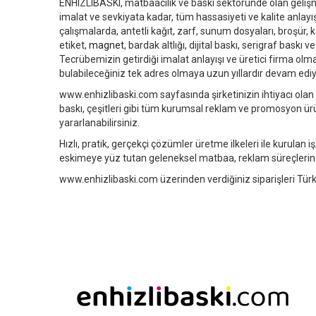
ENHIZLIBASKI, matbaacılık ve baskı sektöründe olan gelişm
imalat ve sevkiyata kadar, tüm hassasiyeti ve kalite anlayış
çalışmalarda, antetli kağıt, zarf, sunum dosyaları, broşür, kat
etiket,
magnet
, bardak altlığı, dijital baskı, serigraf bask
Tecrübemizin getirdiği imalat anlayışı ve üretici firma olmam
bulabileceğiniz tek adres olmaya uzun yıllardır devam edi
www.enhizlibaski.com sayfasında şirketinizin ihtiyacı olan kar
baskı, çeşitleri gibi tüm kurumsal reklam ve promosyon ürünl
yararlanabilirsiniz.
Hızlı, pratik, gerçekçi çözümler üretme ilkeleri ile kurulan
eskimeye yüz tutan geleneksel matbaa, reklam süreçlerind
www.enhizlibaski.com üzerinden verdiğiniz siparişleri Türki