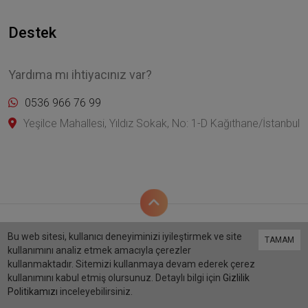
Destek
Yardıma mı ihtiyacınız var?
0536 966 76 99
Yeşilce Mahallesi, Yıldız Sokak, No: 1-D Kağıthane/İstanbul
Bu web sitesi, kullanıcı deneyiminizi iyileştirmek ve site
TAMAM
kullanımını analiz etmek amacıyla çerezler
Bu site
Vikaon E-Ticaret sistemleri
ile hazırlanmıştır.
kullanmaktadır. Sitemizi kullanmaya devam ederek çerez
kullanımını kabul etmiş olursunuz. Detaylı bilgi için
Gizlilik
Politikamızı
inceleyebilirsiniz.