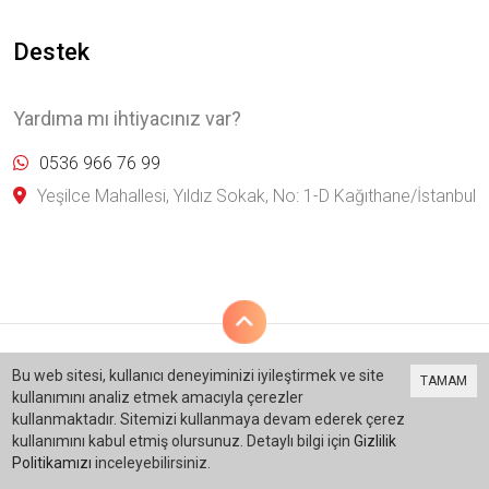
Destek
Yardıma mı ihtiyacınız var?
0536 966 76 99
Yeşilce Mahallesi, Yıldız Sokak, No: 1-D Kağıthane/İstanbul
Bu web sitesi, kullanıcı deneyiminizi iyileştirmek ve site
TAMAM
kullanımını analiz etmek amacıyla çerezler
Bu site
Vikaon E-Ticaret sistemleri
ile hazırlanmıştır.
kullanmaktadır. Sitemizi kullanmaya devam ederek çerez
kullanımını kabul etmiş olursunuz. Detaylı bilgi için
Gizlilik
Politikamızı
inceleyebilirsiniz.