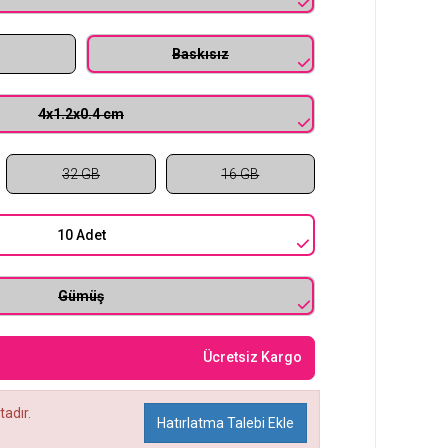
Baskısız
4x1.2x0.4 cm
32 GB
16 GB
10 Adet
Gümüş
Ücretsiz Kargo
adır.
Hatırlatma Talebi Ekle