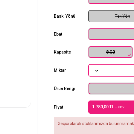
Baskı Yönü
Tek Yön
Ebat
Kapasite
8 GB
Miktar
Ürün Rengi
1.780,00 TL
Fiyat
+ KDV
Geçici olarak stoklarımızda bulunmamakt