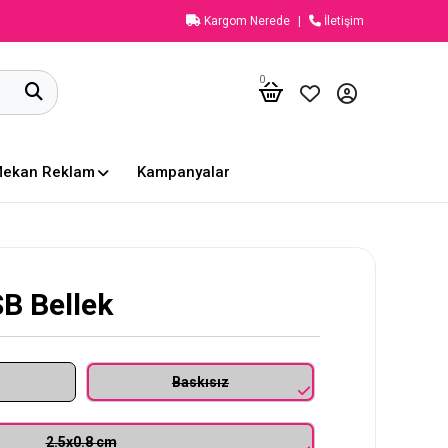
Kargom Nerede
İletişim
0
Mekan Reklam
Kampanyalar
SB Bellek
Baskısız
2.5x0.8 cm