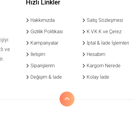
Hızlı Linkler
Hakkımızda
Satış Sözleşmesi
Gizlilik Politikası
K.V.K.K ve Çerez
jiyi
Kampanyalar
İptal & İade İşlemleri
lı ve
İletişim
Hesabım
r.
Siparişlerim
Kargom Nerede
Değişim & İade
Kolay İade