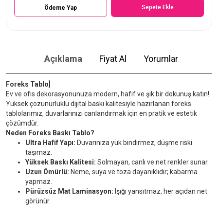
Sepete Ekle
Ödeme Yap
Açıklama
Fiyat Al
Yorumlar
Foreks Tablo]
Ev ve ofis dekorasyonunuza modern, hafif ve şık bir dokunuş katın!
Yüksek çözünürlüklü dijital baskı kalitesiyle hazırlanan foreks
tablolarımız, duvarlarınızı canlandırmak için en pratik ve estetik
çözümdür.
Neden Foreks Baskı Tablo?
Ultra Hafif Yapı:
Duvarınıza yük bindirmez, düşme riski
taşımaz.
Yüksek Baskı Kalitesi:
Solmayan, canlı ve net renkler sunar.
Uzun Ömürlü:
Neme, suya ve toza dayanıklıdır; kabarma
yapmaz.
Pürüzsüz Mat Laminasyon:
Işığı yansıtmaz, her açıdan net
görünür.