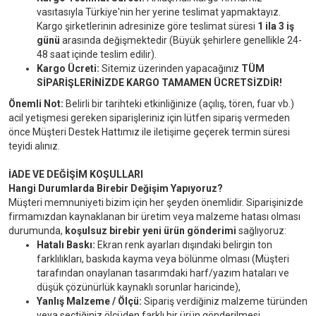
vasıtasıyla Türkiye'nin her yerine teslimat yapmaktayız.
Kargo şirketlerinin adresinize göre teslimat süresi
1 ila 3 iş
günü
arasında değişmektedir (Büyük şehirlere genellikle 24-
48 saat içinde teslim edilir).
Kargo Ücreti:
Sitemiz üzerinden yapacağınız
TÜM
SİPARİŞLERİNİZDE KARGO TAMAMEN ÜCRETSİZDİR!
Önemli Not:
Belirli bir tarihteki etkinliğinize (açılış, tören, fuar vb.)
acil yetişmesi gereken siparişleriniz için lütfen sipariş vermeden
önce Müşteri Destek Hattımız ile iletişime geçerek termin süresi
teyidi alınız.
İADE VE DEĞİŞİM KOŞULLARI
Hangi Durumlarda Birebir Değişim Yapıyoruz?
Müşteri memnuniyeti bizim için her şeyden önemlidir. Siparişinizde
firmamızdan kaynaklanan bir üretim veya malzeme hatası olması
durumunda,
koşulsuz birebir yeni ürün gönderimi
sağlıyoruz:
Hatalı Baskı:
Ekran renk ayarları dışındaki belirgin ton
farklılıkları, baskıda kayma veya bölünme olması (Müşteri
tarafından onaylanan tasarımdaki harf/yazım hataları ve
düşük çözünürlük kaynaklı sorunlar haricinde),
Yanlış Malzeme / Ölçü:
Sipariş verdiğiniz malzeme türünden
veya seçtiğiniz ölçüden farklı bir ürün gönderilmesi,