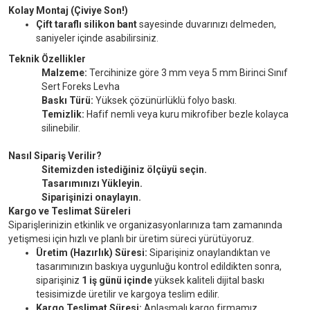
Kolay Montaj (Çiviye Son!)
Çift taraflı silikon bant
sayesinde duvarınızı delmeden,
saniyeler içinde asabilirsiniz.
Teknik Özellikler
Malzeme:
Tercihinize göre 3 mm veya 5 mm Birinci Sınıf
Sert Foreks Levha
Baskı Türü:
Yüksek çözünürlüklü folyo baskı.
Temizlik:
Hafif nemli veya kuru mikrofiber bezle kolayca
silinebilir.
Nasıl Sipariş Verilir?
Sitemizden istediğiniz ölçüyü seçin.
Tasarımınızı Yükleyin.
Siparişinizi onaylayın.
Kargo ve Teslimat Süreleri
Siparişlerinizin etkinlik ve organizasyonlarınıza tam zamanında
yetişmesi için hızlı ve planlı bir üretim süreci yürütüyoruz.
Üretim (Hazırlık) Süresi:
Siparişiniz onaylandıktan ve
tasarımınızın baskıya uygunluğu kontrol edildikten sonra,
siparişiniz
1 iş günü içinde
yüksek kaliteli dijital baskı
tesisimizde üretilir ve kargoya teslim edilir.
Kargo Teslimat Süresi:
Anlaşmalı kargo firmamız