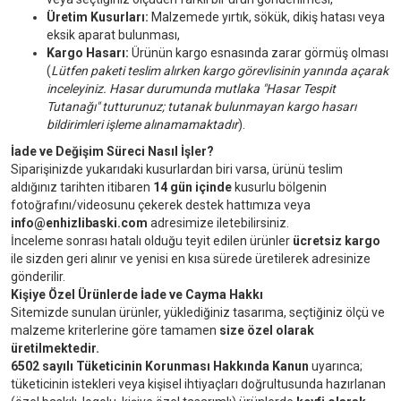
Üretim Kusurları:
Malzemede yırtık, sökük, dikiş hatası veya
eksik aparat bulunması,
Kargo Hasarı:
Ürünün kargo esnasında zarar görmüş olması
(
Lütfen paketi teslim alırken kargo görevlisinin yanında açarak
inceleyiniz. Hasar durumunda mutlaka "Hasar Tespit
Tutanağı" tutturunuz; tutanak bulunmayan kargo hasarı
bildirimleri işleme alınamamaktadır
).
İade ve Değişim Süreci Nasıl İşler?
Siparişinizde yukarıdaki kusurlardan biri varsa, ürünü teslim
aldığınız tarihten itibaren
14 gün içinde
kusurlu bölgenin
fotoğrafını/videosunu çekerek destek hattımıza veya
info@enhizlibaski.com
adresimize iletebilirsiniz.
İnceleme sonrası hatalı olduğu teyit edilen ürünler
ücretsiz kargo
ile sizden geri alınır ve yenisi en kısa sürede üretilerek adresinize
gönderilir.
Kişiye Özel Ürünlerde İade ve Cayma Hakkı
Sitemizde sunulan ürünler, yüklediğiniz tasarıma, seçtiğiniz ölçü ve
malzeme kriterlerine göre tamamen
size özel olarak
üretilmektedir.
6502 sayılı Tüketicinin Korunması Hakkında Kanun
uyarınca;
tüketicinin istekleri veya kişisel ihtiyaçları doğrultusunda hazırlanan