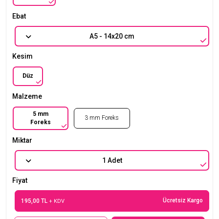
Ebat
A5 - 14x20 cm
Kesim
Düz
Malzeme
5 mm
3 mm Foreks
Foreks
Miktar
1 Adet
Fiyat
Ücretsiz Kargo
195,00 TL
+ KDV